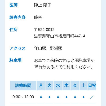
医師
陣上 陽子
診療内容
眼科
住所
〒524-0012
滋賀県守山市播磨田町447−4
アクセス
守山駅、野洲駅
駐車場
お車でご来院の方は専用駐車場が
15台分あるのでご利用ください。
診療時間
月
火
水
木
金
土
日祝
9:30～12:00
●
●
●
●
●
●
／