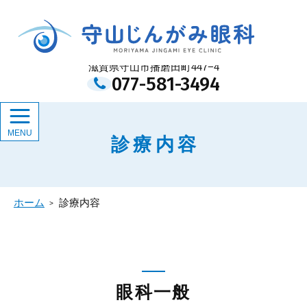
メ
イ
守山じんがみ眼科
ン
コ
ン
滋賀県守山市播磨田町447−4
テ
077-581-3494
ン
ツ
診療内容
ホーム
診療内容
眼科一般