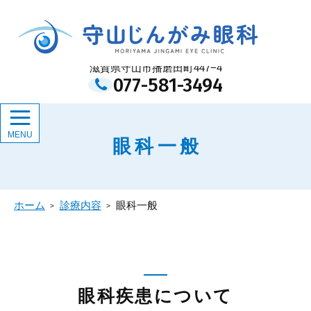
メ
イ
守山じんがみ眼科
ン
コ
ン
滋賀県守山市播磨田町447−4
テ
077-581-3494
ン
ツ
眼科一般
ホーム
診療内容
眼科一般
眼科疾患について