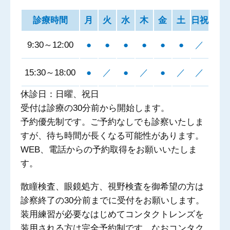
診療時間
月
火
水
木
金
土
日祝
9:30～12:00
●
●
●
●
●
●
／
15:30～18:00
●
／
●
／
●
／
／
休診日：日曜、祝日
受付は診療の30分前から開始します。
予約優先制です。ご予約なしでも診察いたしま
すが、待ち時間が長くなる可能性があります。
WEB、電話からの予約取得をお願いいたしま
す。
散瞳検査、眼鏡処方、視野検査を御希望の方は
診察終了の30分前までに受付をお願いします。
装用練習が必要なはじめてコンタクトレンズを
装用される方は完全予約制です。なおコンタク